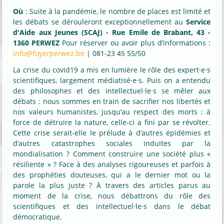
Où
: Suite à la pandémie, le nombre de places est limité et
les débats se dérouleront exceptionnellement au
Service
d'Aide aux Jeunes (SCAJ) - Rue Emile de Brabant, 43 -
1360 PERWEZ
Pour réserver ou avoir plus d’informations :
info@foyerperwez.be
| 081-23 45 55/50
La crise du covid19 a mis en lumière le rôle des expert·e·s
scientifiques, largement médiatisé·e·s. Puis on a entendu
des philosophes et des intellectuel·le·s se mêler aux
débats : nous sommes en train de sacrifier nos libertés et
nos valeurs humanistes, jusqu’au respect des morts ; à
force de détruire la nature, celle-ci a fini par se révolter.
Cette crise serait-elle le prélude à d’autres épidémies et
d’autres catastrophes sociales induites par la
mondialisation ? Comment construire une société plus «
résiliente » ? Face à des analyses rigoureuses et parfois à
des prophéties douteuses, qui a le dernier mot ou la
parole la plus juste ? À travers des articles parus au
moment de la crise, nous débattrons du rôle des
scientifiques et des intellectuel·le·s dans le débat
démocratique.