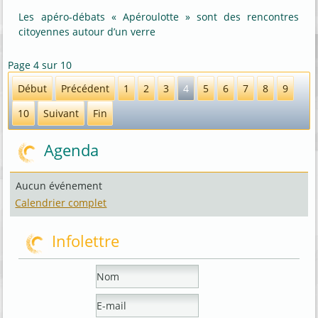
Les apéro-débats « Apéroulotte » sont des rencontres
citoyennes autour d’un verre
Page 4 sur 10
Début
Précédent
1
2
3
4
5
6
7
8
9
10
Suivant
Fin
Agenda
Aucun événement
Calendrier complet
Infolettre